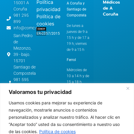
Política
Médicos
15001 A
A Coruña y
de A
privacidad
Coruña
Santiago de
Coruña
981 295
Compostela
Política de
899
cookies
De lunes a
info@comc.es
jueves de 9 a
ER-0357/2015
San Pedro
15 h y de 17 a
de
19 h; viernes
Mezonzo,
de 9 a 15 h
39 - bajo.
Ferrol
15701
Santiago de
Miércoles de
Compostela
10 a 14 h y de
981 595
15 a 18 h
562
Valoramos tu privacidad
cstg@comc.es
Horario de
Verano:
Avenida
Usamos cookies para mejorar su experiencia de
de
A Coruña y
navegación, mostrarle anuncios o contenidos
Esteiro,
Santiago de
personalizados y analizar nuestro tráfico. Al hacer clic en
61.
Compostela
“Aceptar todo” usted da su consentimiento a nuestro uso
15403 -
de las cookies.
Política de cookies
Ferrol
De lunes a