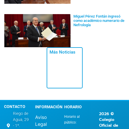
Miguel Pérez Fontán ingresó
como académico numerario de
Nefrología
Más Noticias
CONTACTO
INFORMACIÓN
HORARIO
2026 ©
Riego de
Aviso
Horario al
Colegio
Agua, 29
público:
Legal
Oficial de
- 1º.