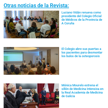
Otras noticias de la Revista:
Luciano Vidán renueva como
presidente del Colegio Oficial
de Médicos de la Provincia de
A Coruña
El Colegio abre sus puertas a
los pacientes para desmontar
los bulos de la osteoporosis
Mónica Mourelo estrena el
sillón de Medicina Intensiva en
la Real Academia de Medicina
de Galicia