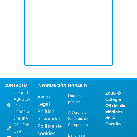
CONTACTO
INFORMACIÓN
HORARIO
2026 ©
Riego de
Aviso
Horario al
Colegio
Agua, 29
público:
Legal
Oficial de
- 1º.
Política
Médicos
15001 A
A Coruña y
de A
privacidad
Coruña
Santiago de
Coruña
981 295
Compostela
Política de
899
cookies
De lunes a