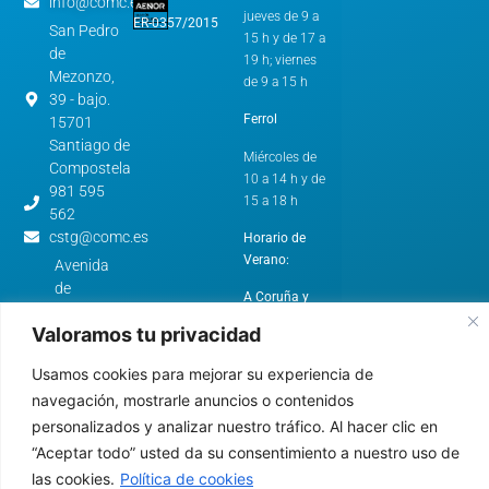
info@comc.es
jueves de 9 a
ER-0357/2015
San Pedro
15 h y de 17 a
de
19 h; viernes
Mezonzo,
de 9 a 15 h
39 - bajo.
Ferrol
15701
Santiago de
Miércoles de
Compostela
10 a 14 h y de
981 595
15 a 18 h
562
cstg@comc.es
Horario de
Verano:
Avenida
de
A Coruña y
Esteiro,
Santiago de
Valoramos tu privacidad
61.
Compostela
15403 -
Usamos cookies para mejorar su experiencia de
Ferrol
De lunes a
navegación, mostrarle anuncios o contenidos
jueves de 9 a
981 322
15 h
personalizados y analizar nuestro tráfico. Al hacer clic en
640
cfer@comc.es
“Aceptar todo” usted da su consentimiento a nuestro uso de
Ferrol
las cookies.
Política de cookies