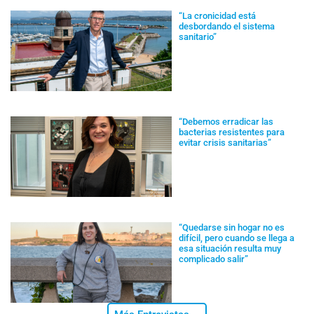
“La cronicidad está
desbordando el sistema
sanitario”
“Debemos erradicar las
bacterias resistentes para
evitar crisis sanitarias”
“Quedarse sin hogar no es
difícil, pero cuando se llega a
esa situación resulta muy
complicado salir”