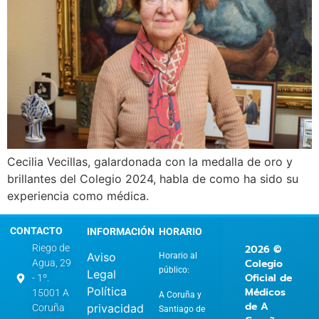
Cecilia Vecillas, galardonada con la medalla de oro y
brillantes del Colegio 2024, habla de como ha sido su
experiencia como médica.
CONTACTO
INFORMACIÓN
HORARIO
2026 ©
Riego de
Aviso
Horario al
Colegio
Agua, 29
público:
Legal
Oficial de
- 1º.
Política
Médicos
15001 A
A Coruña y
de A
privacidad
Coruña
Santiago de