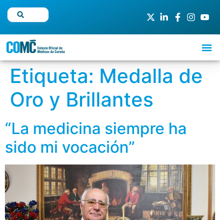
Etiqueta:
Medalla de
Oro y Brillantes
“La medicina siempre ha
sido mi vocación”