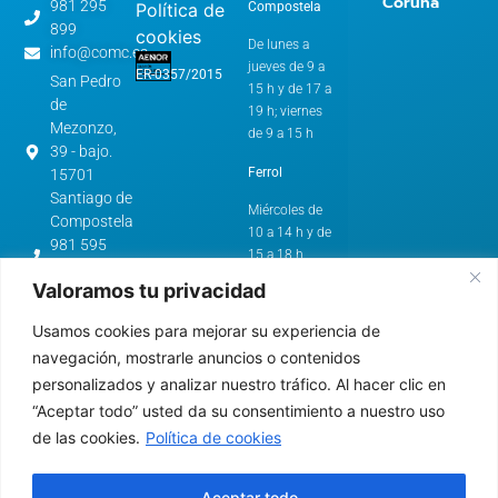
Coruña
981 295
Compostela
Política de
899
cookies
De lunes a
info@comc.es
jueves de 9 a
ER-0357/2015
San Pedro
15 h y de 17 a
de
19 h; viernes
Mezonzo,
de 9 a 15 h
39 - bajo.
Ferrol
15701
Santiago de
Miércoles de
Compostela
10 a 14 h y de
981 595
15 a 18 h
562
Valoramos tu privacidad
cstg@comc.es
Horario de
Verano:
Avenida
Usamos cookies para mejorar su experiencia de
de
A Coruña y
navegación, mostrarle anuncios o contenidos
Esteiro,
Santiago de
personalizados y analizar nuestro tráfico. Al hacer clic en
61.
Compostela
“Aceptar todo” usted da su consentimiento a nuestro uso
15403 -
de las cookies.
Política de cookies
Ferrol
De lunes a
jueves de 9 a
981 322
15 h
640
Aceptar todo