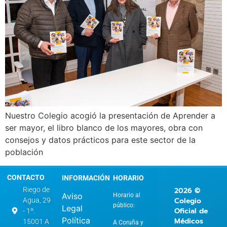
Nuestro Colegio acogió la presentación de Aprender a
ser mayor, el libro blanco de los mayores, obra con
consejos y datos prácticos para este sector de la
población
CONTACTO
INFORMACIÓN
HORARIO
2026 ©
Riego de
Aviso
Horario al
Colegio
Agua, 29
público:
Legal
Oficial de
- 1º.
Política
Médicos
15001 A
A Coruña y