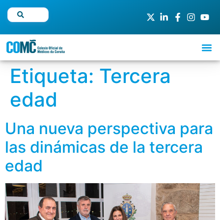
Etiqueta:
Tercera
edad
Una nueva perspectiva para
las dinámicas de la tercera
edad