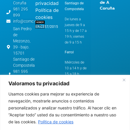
de A
privacidad
Coruña
Santiago de
Coruña
981 295
Compostela
Política de
899
cookies
De lunes a
info@comc.es
jueves de 9 a
ER-0357/2015
San Pedro
15 h y de 17 a
de
19 h; viernes
Mezonzo,
de 9 a 15 h
39 - bajo.
Ferrol
15701
Santiago de
Miércoles de
Compostela
10 a 14 h y de
981 595
15 a 18 h
562
Valoramos tu privacidad
cstg@comc.es
Horario de
Verano:
Avenida
Usamos cookies para mejorar su experiencia de
de
A Coruña y
navegación, mostrarle anuncios o contenidos
Esteiro,
Santiago de
personalizados y analizar nuestro tráfico. Al hacer clic en
61.
Compostela
“Aceptar todo” usted da su consentimiento a nuestro uso
15403 -
de las cookies.
Política de cookies
Ferrol
De lunes a
jueves de 9 a
981 322