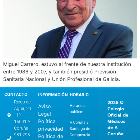
Miguel Carrero, estuvo al frente de nuestra institución
entre 1986 y 2007, y también presidió Previsión
Sanitaria Nacional y Unión Profesional de Galicia.
CONTACTO
INFORMACIÓN
HORARIO
2026 ©
Riego de
Aviso
Horario al
Colegio
Agua, 29
público:
Legal
Oficial de
- 1º.
Política
Médicos
15001 A
A Coruña y
de A
privacidad
Coruña
Santiago de
Coruña
981 295
Compostela
Política de