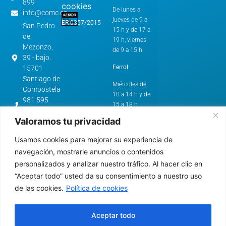
899
cookies
De lunes a
info@comc.es
jueves de 9 a
ER-0357/2015
San Pedro
15 h y de 17 a
de
19 h; viernes
Mezonzo,
de 9 a 15 h
39 - bajo.
Ferrol
15701
Santiago de
Miércoles de
Compostela
10 a 14 h y de
981 595
15 a 18 h
562
Valoramos tu privacidad
cstg@comc.es
Horario de
Verano:
Avenida
Usamos cookies para mejorar su experiencia de
de
A Coruña y
navegación, mostrarle anuncios o contenidos
Esteiro,
Santiago de
personalizados y analizar nuestro tráfico. Al hacer clic en
61.
Compostela
“Aceptar todo” usted da su consentimiento a nuestro uso
15403 -
Ferrol
de las cookies.
Política de cookies
De lunes a
jueves de 9 a
981 322
15 h
640
Aceptar todo
cfer@comc.es
Ferrol