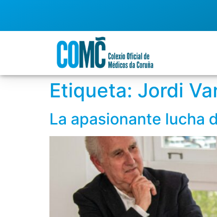
Etiqueta:
Jordi Va
La apasionante lucha d