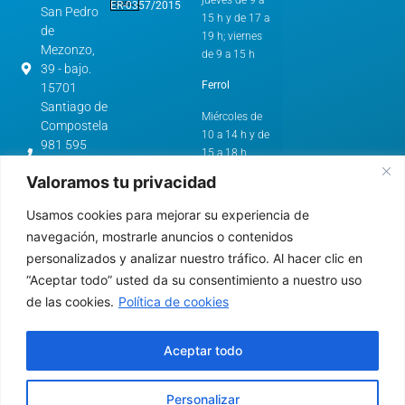
ER-0357/2015
San Pedro
15 h y de 17 a
de
19 h; viernes
Mezonzo,
de 9 a 15 h
39 - bajo.
Ferrol
15701
Santiago de
Miércoles de
Compostela
10 a 14 h y de
981 595
15 a 18 h
562
Valoramos tu privacidad
cstg@comc.es
Horario de
Verano:
Avenida
Usamos cookies para mejorar su experiencia de
de
A Coruña y
navegación, mostrarle anuncios o contenidos
Esteiro,
Santiago de
personalizados y analizar nuestro tráfico. Al hacer clic en
61.
Compostela
“Aceptar todo” usted da su consentimiento a nuestro uso
15403 -
de las cookies.
Política de cookies
Ferrol
De lunes a
jueves de 9 a
981 322
15 h
640
Aceptar todo
cfer@comc.es
Ferrol
Personalizar
Miércoles de