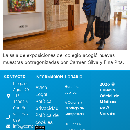
La sala de exposiciones del colegio acogió nuevas
muestras potragonizadas por Carmen Silva y Fina Pita.
CONTACTO
INFORMACIÓN
HORARIO
2026 ©
Riego de
Aviso
Horario al
Colegio
Agua, 29
público:
Legal
Oficial de
- 1º.
Política
Médicos
15001 A
A Coruña y
de A
privacidad
Coruña
Santiago de
Coruña
981 295
Compostela
Política de
899
cookies
De lunes a
info@comc.es
jueves de 9 a