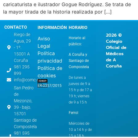
caricaturista e ilustrador Gogue Rodríguez. Se trata de
la mayor tirada de la historia realizada por […]
CONTACTO
INFORMACIÓN
HORARIO
2026 ©
Riego de
Aviso
Horario al
Colegio
Agua, 29
público:
Legal
Oficial de
- 1º.
Política
Médicos
15001 A
A Coruña y
de A
privacidad
Coruña
Santiago de
Coruña
981 295
Compostela
Política de
899
cookies
De lunes a
info@comc.es
jueves de 9 a
ER-0357/2015
San Pedro
15 h y de 17 a
de
19 h; viernes
Mezonzo,
de 9 a 15 h
39 - bajo.
Ferrol
15701
Santiago de
Miércoles de
Compostela
10 a 14 h y de
981 595
15 a 18 h