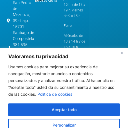
ER-0357/2015
San Pedro
15 h y de 17 a
de
19 h; viernes
Mezonzo,
de 9 a 15 h
39 - bajo.
Ferrol
15701
Santiago de
Miércoles de
Compostela
10 a 14 h y de
981 595
15 a 18 h
562
Valoramos tu privacidad
cstg@comc.es
Horario de
Verano:
Avenida
Usamos cookies para mejorar su experiencia de
de
A Coruña y
navegación, mostrarle anuncios o contenidos
Esteiro,
Santiago de
personalizados y analizar nuestro tráfico. Al hacer clic en
61.
Compostela
“Aceptar todo” usted da su consentimiento a nuestro uso
15403 -
de las cookies.
Política de cookies
Ferrol
De lunes a
jueves de 9 a
981 322
15 h
640
Aceptar todo
cfer@comc.es
Ferrol
Personalizar
Miércoles de