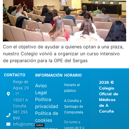
Con el objetivo de ayudar a quienes optan a una plaza,
nuestro Colegio volvió a organizar un curso intensivo
de preparación para la OPE del Sergas
CONTACTO
INFORMACIÓN
HORARIO
2026 ©
Riego de
Aviso
Horario al
Colegio
Agua, 29
público:
Legal
Oficial de
- 1º.
Política
Médicos
15001 A
A Coruña y
de A
privacidad
Coruña
Santiago de
Coruña
981 295
Compostela
Política de
899
cookies
De lunes a
info@comc.es
jueves de 9 a