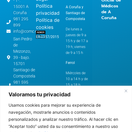
Oficial de
- 1º.
Política
Médicos
15001 A
A Coruña y
de A
privacidad
Coruña
Santiago de
Coruña
981 295
Compostela
Política de
899
cookies
De lunes a
info@comc.es
jueves de 9 a
ER-0357/2015
San Pedro
15 h y de 17 a
de
19 h; viernes
Mezonzo,
de 9 a 15 h
39 - bajo.
Ferrol
15701
Santiago de
Miércoles de
Compostela
10 a 14 h y de
981 595
15 a 18 h
562
Valoramos tu privacidad
cstg@comc.es
Horario de
Verano:
Avenida
Usamos cookies para mejorar su experiencia de
de
A Coruña y
navegación, mostrarle anuncios o contenidos
Esteiro,
Santiago de
personalizados y analizar nuestro tráfico. Al hacer clic en
61.
Compostela
“Aceptar todo” usted da su consentimiento a nuestro uso
15403 -