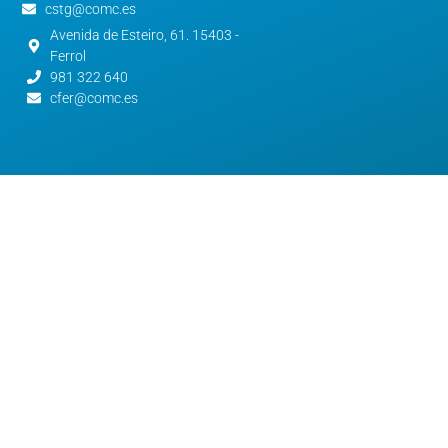
cstg@comc.es
Avenida de Esteiro, 61. 15403 -
Ferrol
981 322 640
cfer@comc.es