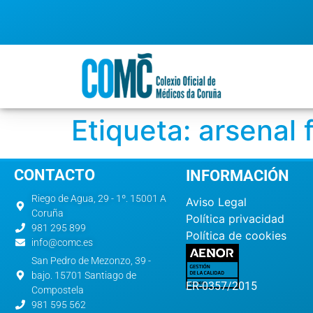
Etiqueta:
arsenal f
CONTACTO
INFORMACIÓN
Riego de Agua, 29 - 1º. 15001 A
Aviso Legal
Coruña
Política privacidad
981 295 899
Política de cookies
info@comc.es
San Pedro de Mezonzo, 39 -
bajo. 15701 Santiago de
ER-0357/2015
Compostela
981 595 562