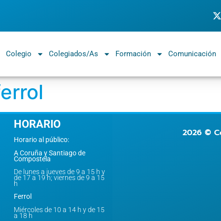
Colegio
Colegiados/as
Formación
Comunicación
errol
HORARIO
2026 © Co
Horario al público:
A Coruña y Santiago de
Compostela
De lunes a jueves de 9 a 15 h y
de 17 a 19 h; viernes de 9 a 15
h
Ferrol
Miércoles de 10 a 14 h y de 15
a 18 h