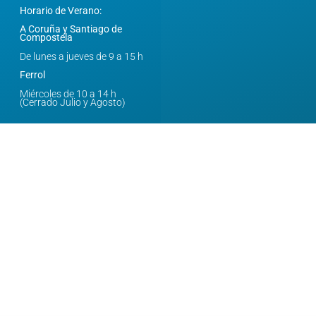
Horario de Verano:
A Coruña y Santiago de
Compostela
De lunes a jueves de 9 a 15 h
Ferrol
Miércoles de 10 a 14 h
(Cerrado Julio y Agosto)