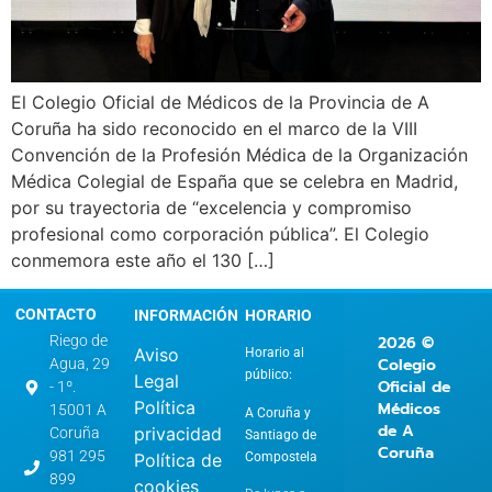
El Colegio Oficial de Médicos de la Provincia de A
Coruña ha sido reconocido en el marco de la VIII
Convención de la Profesión Médica de la Organización
Médica Colegial de España que se celebra en Madrid,
por su trayectoria de “excelencia y compromiso
profesional como corporación pública”. El Colegio
conmemora este año el 130 […]
CONTACTO
INFORMACIÓN
HORARIO
2026 ©
Riego de
Aviso
Horario al
Colegio
Agua, 29
público:
Legal
Oficial de
- 1º.
Política
Médicos
15001 A
A Coruña y
de A
privacidad
Coruña
Santiago de
Coruña
981 295
Compostela
Política de
899
cookies