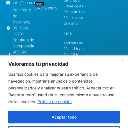
De lunes a
info@comc.es
jueves de 9 a
ER-0357/2015
San Pedro
15 h y de 17 a
de
19 h; viernes
Mezonzo,
de 9 a 15 h
39 - bajo.
Ferrol
15701
Santiago de
Miércoles de
Compostela
10 a 14 h y de
981 595
15 a 18 h
562
Valoramos tu privacidad
cstg@comc.es
Horario de
Verano:
Avenida
Usamos cookies para mejorar su experiencia de
de
A Coruña y
navegación, mostrarle anuncios o contenidos
Esteiro,
Santiago de
personalizados y analizar nuestro tráfico. Al hacer clic en
61.
Compostela
“Aceptar todo” usted da su consentimiento a nuestro uso
15403 -
de las cookies.
Política de cookies
Ferrol
De lunes a
jueves de 9 a
981 322
15 h
640
Aceptar todo
cfer@comc.es
Ferrol