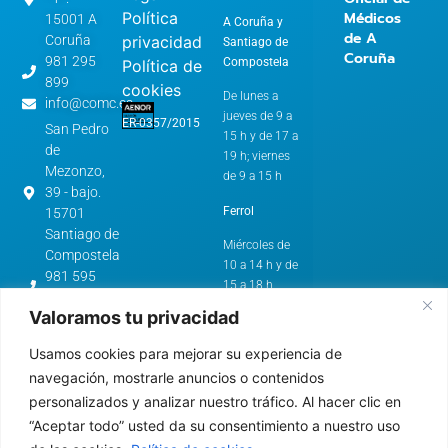
Política
Médicos
15001 A
A Coruña y
de A
privacidad
Coruña
Santiago de
Coruña
981 295
Compostela
Política de
899
cookies
De lunes a
info@comc.es
jueves de 9 a
ER-0357/2015
San Pedro
15 h y de 17 a
de
19 h; viernes
Mezonzo,
de 9 a 15 h
39 - bajo.
Ferrol
15701
Santiago de
Miércoles de
Compostela
10 a 14 h y de
981 595
15 a 18 h
562
Valoramos tu privacidad
cstg@comc.es
Horario de
Verano:
Avenida
Usamos cookies para mejorar su experiencia de
de
A Coruña y
navegación, mostrarle anuncios o contenidos
Esteiro,
Santiago de
personalizados y analizar nuestro tráfico. Al hacer clic en
61.
Compostela
“Aceptar todo” usted da su consentimiento a nuestro uso
15403 -