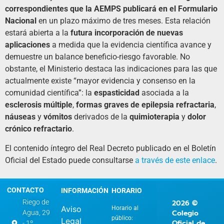
correspondientes que la AEMPS publicará en el Formulario
Nacional
en un plazo máximo de tres meses. Esta relación
estará abierta a la
futura incorporación de nuevas
aplicaciones
a medida que la evidencia científica avance y
demuestre un balance beneficio-riesgo favorable. No
obstante, el Ministerio destaca las indicaciones para las que
actualmente existe “mayor evidencia y consenso en la
comunidad científica”: la
espasticidad
asociada a la
esclerosis múltiple
,
formas graves de epilepsia refractaria
,
náuseas
y
vómitos
derivados de la
quimioterapia
y
dolor
crónico refractario
.
El contenido íntegro del Real Decreto publicado en el Boletín
Oficial del Estado puede consultarse
a través de este enlace
.
CONTACTO
INFORMACIÓN
HORARIO
2026 ©
Riego de
Aviso
Horario al
Colegio
Agua, 29
público:
Legal
Oficial de
- 1º.