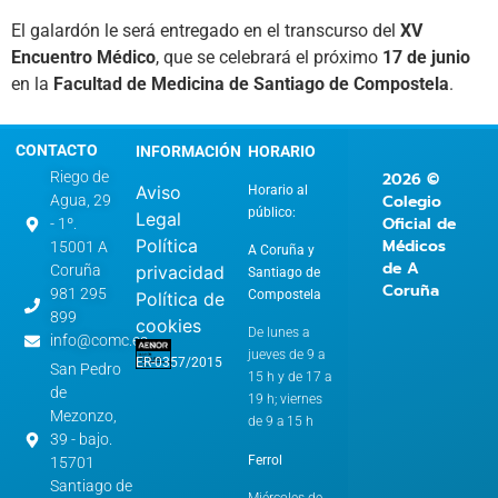
El galardón le será entregado en el transcurso del
XV
Encuentro Médico
, que se celebrará el próximo
17 de junio
en la
Facultad de Medicina de Santiago de Compostela
.
CONTACTO
INFORMACIÓN
HORARIO
2026 ©
Riego de
Aviso
Horario al
Colegio
Agua, 29
público:
Legal
Oficial de
- 1º.
Política
Médicos
15001 A
A Coruña y
de A
privacidad
Coruña
Santiago de
Coruña
981 295
Compostela
Política de
899
cookies
De lunes a
info@comc.es
jueves de 9 a
ER-0357/2015
San Pedro
15 h y de 17 a
de
19 h; viernes
Mezonzo,
de 9 a 15 h
39 - bajo.
Ferrol
15701
Santiago de