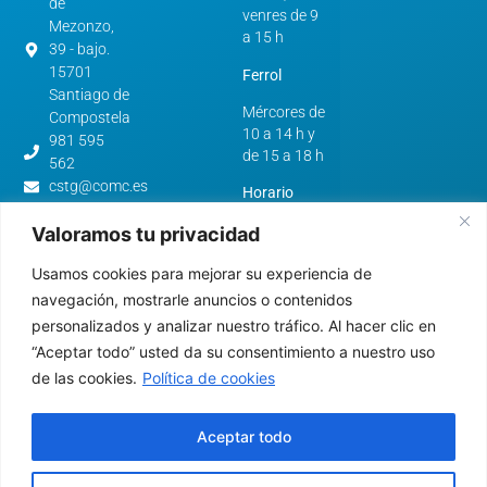
de
venres de 9
Mezonzo,
a 15 h
39 - bajo.
15701
Ferrol
Santiago de
Mércores de
Compostela
10 a 14 h y
981 595
de 15 a 18 h
562
cstg@comc.es
Horario
verán:
Avenida
Valoramos tu privacidad
de
A Coruña e
Esteiro,
Usamos cookies para mejorar su experiencia de
Santiago de
61.
Compostela
navegación, mostrarle anuncios o contenidos
15403 -
personalizados y analizar nuestro tráfico. Al hacer clic en
De luns a
Ferrol
“Aceptar todo” usted da su consentimiento a nuestro uso
venres de 9
981 322
a 15 h
de las cookies.
Política de cookies
640
cfer@comc.es
Ferrol
Aceptar todo
Mércores de
10 a 14 h