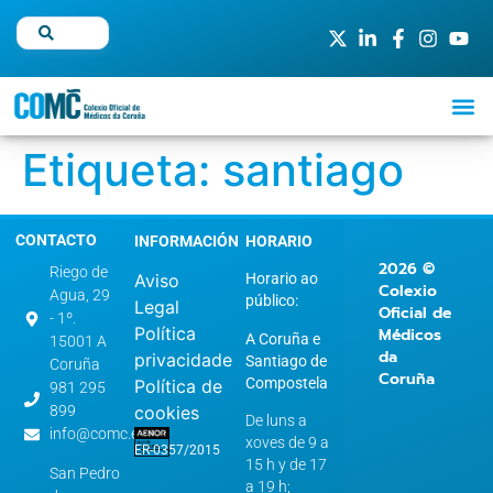
Etiqueta:
santiago
CONTACTO
INFORMACIÓN
HORARIO
2026 ©
Riego de
Aviso
Horario ao
Colexio
Agua, 29
público:
Legal
Oficial de
- 1º.
Política
Médicos
A Coruña e
15001 A
da
privacidade
Santiago de
Coruña
Coruña
Compostela
Política de
981 295
899
cookies
De luns a
info@comc.es
xoves de 9 a
ER-0357/2015
15 h y de 17
San Pedro
a 19 h;