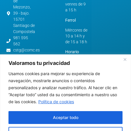
de
venres de 9
Mezonzo,
a 15 h
39 - bajo.
15701
Ferrol
Santiago de
Mércores de
Compostela
10 a 14 h y
981 595
de 15 a 18 h
562
cstg@comc.es
Horario
verán:
Avenida
Valoramos tu privacidad
de
A Coruña e
Esteiro,
Usamos cookies para mejorar su experiencia de
Santiago de
61.
Compostela
navegación, mostrarle anuncios o contenidos
15403 -
personalizados y analizar nuestro tráfico. Al hacer clic en
De luns a
Ferrol
“Aceptar todo” usted da su consentimiento a nuestro uso
venres de 9
981 322
a 15 h
de las cookies.
Política de cookies
640
cfer@comc.es
Ferrol
Aceptar todo
Mércores de
10 a 14 h