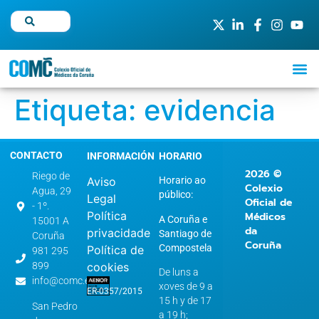
Etiqueta:
evidencia
CONTACTO
INFORMACIÓN
HORARIO
2026 ©
Riego de
Aviso
Horario ao
Colexio
Agua, 29
público:
Legal
Oficial de
- 1º.
Política
Médicos
A Coruña e
15001 A
da
privacidade
Santiago de
Coruña
Coruña
Compostela
Política de
981 295
899
cookies
De luns a
info@comc.es
xoves de 9 a
ER-0357/2015
15 h y de 17
San Pedro
a 19 h;