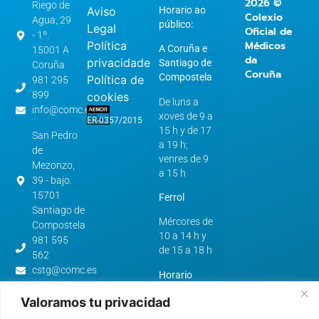
2026 ©
Riego de
Aviso
Horario ao
Colexio
Agua, 29
público:
Legal
Oficial de
- 1º.
Política
Médicos
A Coruña e
15001 A
da
privacidade
Santiago de
Coruña
Coruña
Compostela
Política de
981 295
899
cookies
De luns a
info@comc.es
xoves de 9 a
ER-0357/2015
15 h y de 17
San Pedro
a 19 h;
de
venres de 9
Mezonzo,
a 15 h
39 - bajo.
15701
Ferrol
Santiago de
Mércores de
Compostela
10 a 14 h y
981 595
de 15 a 18 h
562
cstg@comc.es
Horario
verán:
Avenida
Valoramos tu privacidad
de
A Coruña e