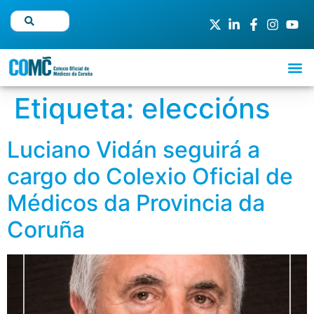
Etiqueta:
eleccións
Luciano Vidán seguirá a
cargo do Colexio Oficial de
Médicos da Provincia da
Coruña