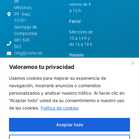
de
venres de 9
Mezonzo,
a 15 h
39 - bajo.
15701
Ferrol
Santiago de
Mércores de
Compostela
10 a 14 h y
981 595
de 15 a 18 h
562
cstg@comc.es
Horario
verán:
Avenida
Valoramos tu privacidad
de
A Coruña e
Esteiro,
Usamos cookies para mejorar su experiencia de
Santiago de
61.
Compostela
navegación, mostrarle anuncios o contenidos
15403 -
personalizados y analizar nuestro tráfico. Al hacer clic en
De luns a
Ferrol
“Aceptar todo” usted da su consentimiento a nuestro uso
venres de 9
981 322
a 15 h
de las cookies.
Política de cookies
640
cfer@comc.es
Ferrol
Aceptar todo
Mércores de
10 a 14 h