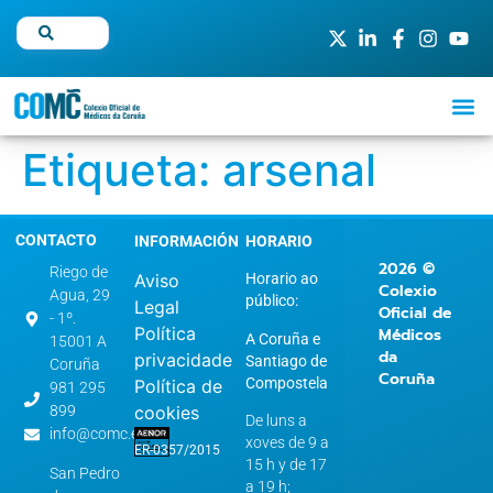
Etiqueta:
arsenal
CONTACTO
INFORMACIÓN
HORARIO
2026 ©
Riego de
Aviso
Horario ao
Colexio
Agua, 29
público:
Legal
Oficial de
- 1º.
Política
Médicos
A Coruña e
15001 A
da
privacidade
Santiago de
Coruña
Coruña
Compostela
Política de
981 295
899
cookies
De luns a
info@comc.es
xoves de 9 a
ER-0357/2015
15 h y de 17
San Pedro
a 19 h;