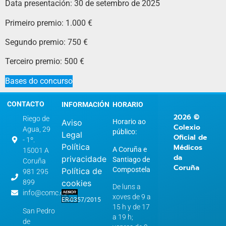
Data presentación: 30 de setembro de 2025
Primeiro premio: 1.000 €
Segundo premio: 750 €
Terceiro premio: 500 €
Bases do concurso
CONTACTO
INFORMACIÓN
HORARIO
2026 ©
Riego de
Aviso
Horario ao
Colexio
Agua, 29
público:
Legal
Oficial de
- 1º.
Política
Médicos
A Coruña e
15001 A
da
privacidade
Santiago de
Coruña
Coruña
Compostela
Política de
981 295
899
cookies
De luns a
info@comc.es
xoves de 9 a
ER-0357/2015
15 h y de 17
San Pedro
a 19 h;
de