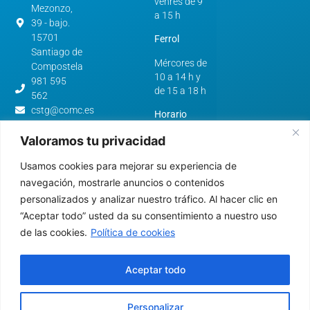
venres de 9
Mezonzo,
a 15 h
39 - bajo.
15701
Ferrol
Santiago de
Mércores de
Compostela
10 a 14 h y
981 595
de 15 a 18 h
562
cstg@comc.es
Horario
verán:
Avenida
Valoramos tu privacidad
de
A Coruña e
Esteiro,
Usamos cookies para mejorar su experiencia de
Santiago de
61.
Compostela
navegación, mostrarle anuncios o contenidos
15403 -
personalizados y analizar nuestro tráfico. Al hacer clic en
De luns a
Ferrol
“Aceptar todo” usted da su consentimiento a nuestro uso
venres de 9
981 322
a 15 h
de las cookies.
Política de cookies
640
cfer@comc.es
Ferrol
Aceptar todo
Mércores de
10 a 14 h
Personalizar
(Pechado