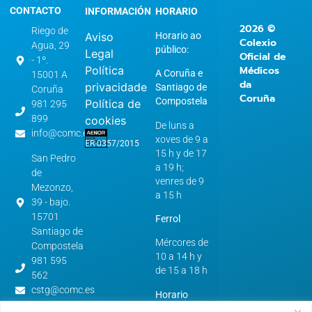
CONTACTO
INFORMACIÓN
HORARIO
2026 ©
Riego de
Aviso
Horario ao
Colexio
Agua, 29
público:
Legal
Oficial de
- 1º.
Política
Médicos
A Coruña e
15001 A
da
privacidade
Santiago de
Coruña
Coruña
Compostela
Política de
981 295
899
cookies
De luns a
info@comc.es
xoves de 9 a
ER-0357/2015
15 h y de 17
San Pedro
a 19 h;
de
venres de 9
Mezonzo,
a 15 h
39 - bajo.
15701
Ferrol
Santiago de
Mércores de
Compostela
10 a 14 h y
981 595
de 15 a 18 h
562
cstg@comc.es
Horario
verán: