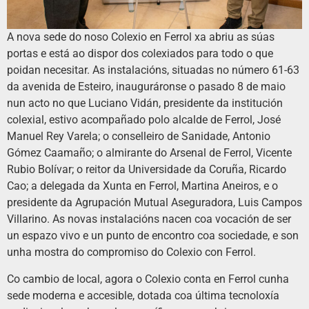
A nova sede do noso Colexio en Ferrol xa abriu as súas
portas e está ao dispor dos colexiados para todo o que
poidan necesitar. As instalacións, situadas no número 61-63
da avenida de Esteiro, inauguráronse o pasado 8 de maio
nun acto no que Luciano Vidán, presidente da institución
colexial, estivo acompañado polo alcalde de Ferrol, José
Manuel Rey Varela; o conselleiro de Sanidade, Antonio
Gómez Caamaño; o almirante do Arsenal de Ferrol, Vicente
Rubio Bolívar; o reitor da Universidade da Coruña, Ricardo
Cao; a delegada da Xunta en Ferrol, Martina Aneiros, e o
presidente da Agrupación Mutual Aseguradora, Luis Campos
Villarino. As novas instalacións nacen coa vocación de ser
un espazo vivo e un punto de encontro coa sociedade, e son
unha mostra do compromiso do Colexio con Ferrol.
Co cambio de local, agora o Colexio conta en Ferrol cunha
sede moderna e accesible, dotada coa última tecnoloxía