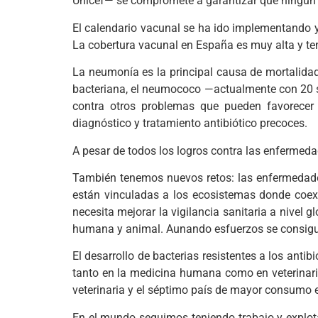
Unicef— se compromete a garantizar que ningún 
El calendario vacunal se ha ido implementando 
La cobertura vacunal en España es muy alta y t
La neumonía es la principal causa de mortalid
bacteriana, el neumococo —actualmente con 20 s
contra otros problemas que pueden favorecer 
diagnóstico y tratamiento antibiótico precoces.
A pesar de todos los logros contra las enfermed
También tenemos nuevos retos: las enfermedades
están vinculadas a los ecosistemas donde coex
necesita mejorar la vigilancia sanitaria a nivel 
humana y animal. Aunando esfuerzos se consigui
El desarrollo de bacterias resistentes a los ant
tanto en la medicina humana como en veterinar
veterinaria y el séptimo país de mayor consumo
En el mundo seguimos teniendo trabajo y explotac