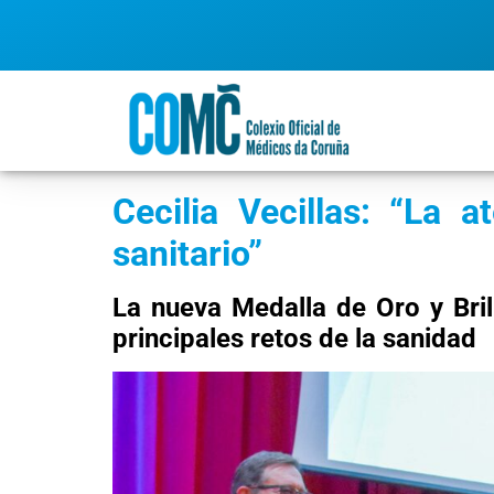
Cecilia Vecillas: “
La at
sanitario
”
La nueva Medalla de Oro y Bril
principales retos de la sanidad