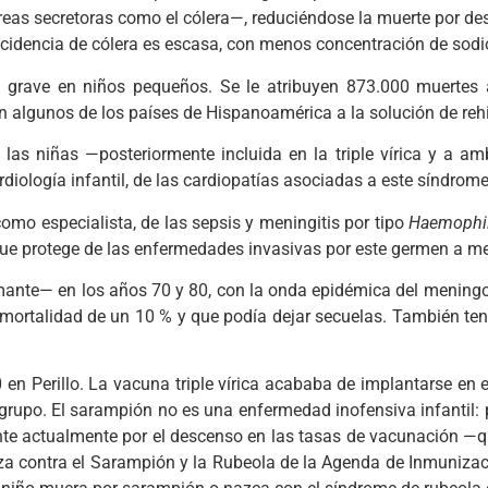
rreas secretoras como el cólera—, reduciéndose la muerte por de
idencia de cólera es escasa, con menos concentración de sodio 
 grave en niños pequeños. Se le atribuyen 873.000 muertes al
n algunos de los países de Hispanoamérica a la solución de rehi
las niñas —posteriormente incluida en la triple vírica y a 
ardiología infantil, de las cardiopatías asociadas a este síndr
como especialista, de las sepsis y meningitis por tipo
Haemophil
ue protege de las enfermedades invasivas por este germen a me
ante— en los años 70 y 80, con la onda epidémica del mening
mortalidad de un 10 % y que podía dejar secuelas. También te
0 en Perillo. La vacuna triple vírica acababa de implantarse en 
grupo. El sarampión no es una enfermedad inofensiva infantil:
te actualmente por el descenso en las tasas de vacunación —q
a contra el Sarampión y la Rubeola de la Agenda de Inmuniza