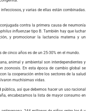
congénita.
nfecciosos, y varias de ellas están combinadas.
 conjugada contra la primera causa de neumonía
hilus influenzae
tipo B. También hay que luchar
ción, y promocionar la lactancia materna y un
es de cinco años es de un 25-30% en el mundo.
ana, animal y ambiental son interdependientes y
on zoonosis. En esta época de cambio global se
 con la cooperación entre los sectores de la salud
alvaron muchísimas vidas.
ud pública, así que debemos hacer un uso racional
paña, encabezamos la lista de mayor consumo en
 antipersona, 244 millones de niños entre los 6 y