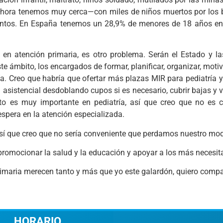
 ahora tenemos muy cerca—con miles de niños muertos por los 
entos. En España tenemos un 28,9% de menores de 18 años en e
do en atención primaria, es otro problema. Serán el Estado 
ste ámbito, los encargados de formar, planificar, organizar, mo
ía. Creo que habría que ofertar más plazas MIR para pediatría 
 asistencial desdoblando cupos si es necesario, cubrir bajas y 
ento es muy importante en pediatría, así que creo que no es 
spera en la atención especializada.
así que creo que no sería conveniente que perdamos nuestro mo
r promocionar la salud y la educación y apoyar a los más necesit
aria merecen tanto y más que yo este galardón, quiero compart
HORARIO