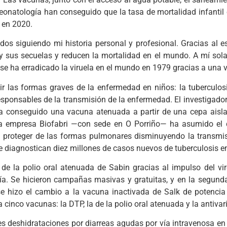
 Neonatología han conseguido que la tasa de mortalidad infan
 en 2020.
dos siguiendo mi historia personal y profesional. Gracias al 
sus secuelas y reducen la mortalidad en el mundo. A mí sola
se ha erradicado la viruela en el mundo en 1979 gracias a una 
 las formas graves de la enfermedad en niños: la tuberculosis
sponsables de la transmisión de la enfermedad. El investigador 
s ha conseguido una vacuna atenuada a partir de una cepa ais
la empresa Biofabri —con sede en O Porriño— ha asumido el des
 proteger de las formas pulmonares disminuyendo la transmi
e diagnostican diez millones de casos nuevos de tuberculosis en
e la polio oral atenuada de Sabin gracias al impulso del vir
a. Se hicieron campañas masivas y gratuitas, y en la segund
y se hizo el cambio a la vacuna inactivada de Salk de potenc
cinco vacunas: la DTP, la de la polio oral atenuada y la antivari
es deshidrataciones por diarreas agudas por vía intravenosa e