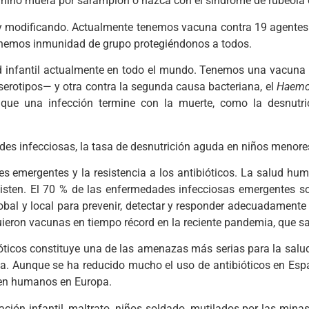
niño muera por sarampión o nazca con el síndrome de rubeola 
y modificando. Actualmente tenemos vacuna contra 19 agentes i
enemos inmunidad de grupo protegiéndonos a todos.
ad infantil actualmente en todo el mundo. Tenemos una vacuna
erotipos— y otra contra la segunda causa bacteriana, el
Haemop
que una infección termine con la muerte, como la desnutri
ades infecciosas, la tasa de desnutrición aguda en niños menor
 emergentes y la resistencia a los antibióticos. La salud hum
isten. El 70 % de las enfermedades infecciosas emergentes s
global y local para prevenir, detectar y responder adecuadamente
eron vacunas en tiempo récord en la reciente pandemia, que s
ibióticos constituye una de las amenazas más serias para la sal
ia. Aunque se ha reducido mucho el uso de antibióticos en Es
 en humanos en Europa.
ión infantil, maltrato, niños soldado, mutilados por las minas