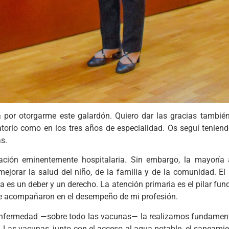
por otorgarme este galardón. Quiero dar las gracias tambié
atorio como en los tres años de especialidad. Os seguí teni
s.
ación eminentemente hospitalaria. Sin embargo, la mayoría
orar la salud del niño, de la familia y de la comunidad. El 
es un deber y un derecho. La atención primaria es el pilar fun
me acompañaron en el desempeño de mi profesión.
 enfermedad —sobre todo las vacunas— la realizamos fundamenta
 Las vacunas, junto con el acceso al agua potable, el saneamie