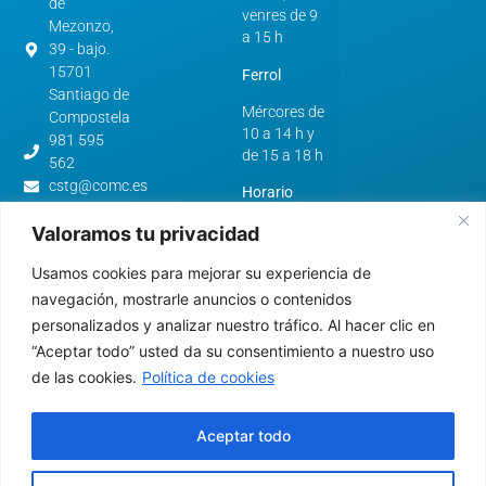
de
venres de 9
Mezonzo,
a 15 h
39 - bajo.
15701
Ferrol
Santiago de
Mércores de
Compostela
10 a 14 h y
981 595
de 15 a 18 h
562
cstg@comc.es
Horario
verán:
Avenida
Valoramos tu privacidad
de
A Coruña e
Esteiro,
Usamos cookies para mejorar su experiencia de
Santiago de
61.
Compostela
navegación, mostrarle anuncios o contenidos
15403 -
personalizados y analizar nuestro tráfico. Al hacer clic en
De luns a
Ferrol
“Aceptar todo” usted da su consentimiento a nuestro uso
venres de 9
981 322
a 15 h
de las cookies.
Política de cookies
640
cfer@comc.es
Ferrol
Aceptar todo
Mércores de
10 a 14 h