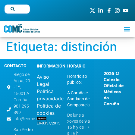
Etiqueta:
distinción
CONTACTO
INFORMACIÓN
HORARIO
2026 ©
Riego de
Aviso
Horario ao
Colexio
Agua, 29
público:
Legal
Oficial de
- 1º.
Política
Médicos
A Coruña e
15001 A
da
privacidade
Santiago de
Coruña
Coruña
Compostela
Política de
981 295
899
cookies
De luns a
info@comc.es
xoves de 9 a
ER-0357/2015
15 h y de 17
San Pedro
a 19 h;